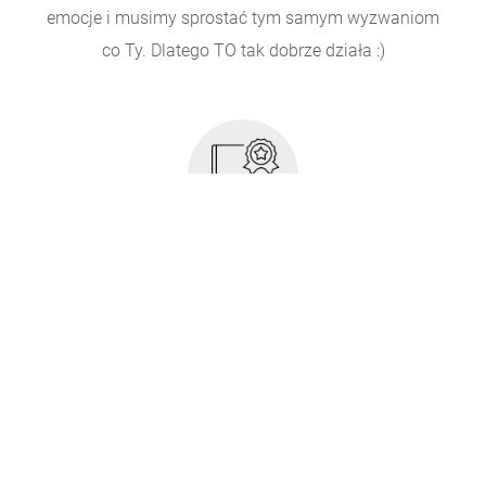
emocje i musimy sprostać tym samym wyzwaniom
co Ty. Dlatego TO tak dobrze działa :)
Produkty godne segmentu premium
Efekt WOW może wywołać tylko jakość – solidna
oprawa, dobry papier, staranne szycie, dobre
odwzorowanie kolorów… Wiemy to, rozumiemy,
czujemy i tak wykonujemy nasze produkty.