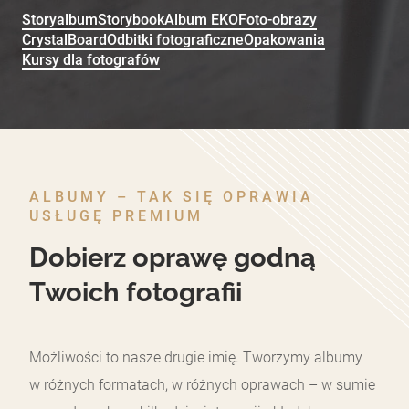
Storyalbum
Storybook
Album EKO
Foto-obrazy
CrystalBoard
Odbitki fotograficzne
Opakowania
Kursy dla fotografów
ALBUMY – TAK SIĘ OPRAWIA
USŁUGĘ PREMIUM
Dobierz oprawę godną
Twoich fotografii
Możliwości to nasze drugie imię. Tworzymy albumy
w różnych formatach, w różnych oprawach – w sumie